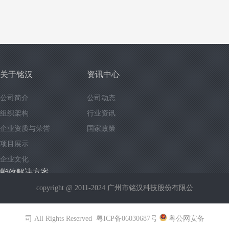
关于铭汉
资讯中心
公司简介
公司动态
组织架构
行业资讯
企业资质与荣誉
国家政策
项目展示
企业文化
能效解决方案
copyright @ 2011-2024
广州市铭汉科技股份有限公
“节能岛”高效中央冷源站解决方案
“节能岛”高效中央热水系统解决方案
司
All Rights Reserved
粤ICP备06030687号
粤公网安备
“节能岛”能效监测控制信息平台