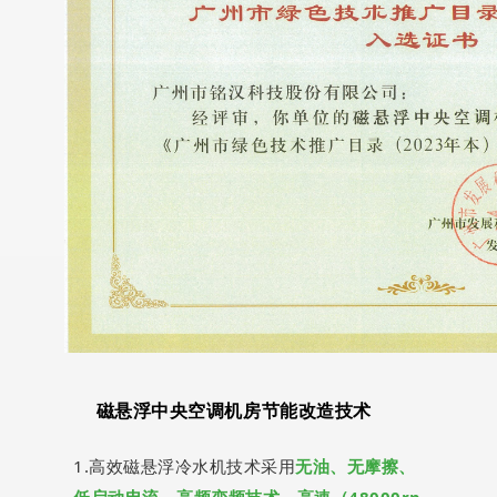
磁
悬
浮
中
央
空
调
机
房
节
能
改
造
技
术
1
.
高
效
磁
悬
浮
冷
水
机
技
术
采
用
无
油
、
无
摩
擦
、
低
启
动
电
流
、
高
频
变
频
技
术
、
高
速
（
4
8
0
0
0
r
p