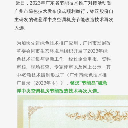
近日，2023年广东省节能技术推广对接活动暨
广州市绿色技术发布仪式顺利举行，铭汉股份自
主研发的磁悬浮中央空调机房节能改造技术再次
入选。
为
加
快
先
进
绿
色
技
术
推
广
应
用
，
广
州
市
发
展
改
革
委
会
同
市
生
态
环
境
局
组
织
开
展
了
2
0
2
3
年
绿
色
技
术
征
集
与
更
新
工
作
，
经
过
企
业
申
报
、
资
料
审
核
、
现
场
核
查
、
专
家
评
审
以
及
网
上
公
示
，
其
中
4
9
项
技
术
编
制
形
成
了
《
广
州
市
绿
色
技
术
推
广
目
录
（
2
0
2
3
年
本
）
》
，
铭
汉
“
节
能
岛
”
磁
悬
浮
中
央
空
调
机
房
节
能
改
造
技
术
再
次
入
选
。