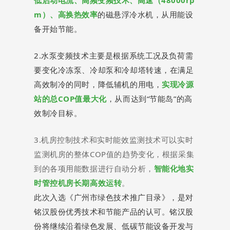
m
）
、
高
换
热
效
率
的
磁
悬
浮
冷
水
机
，
从
用
能
设
备
开
始
节
能
。
2
.
水
泵
变
频
技
术
主
要
是
根
据
系
统
工
况
及
负
荷
需
要
变
化
冷
冻
泵
、
冷
却
泵
和
冷
却
塔
转
速
，
在
满
足
高
效
制
冷
的
同
时
，
降
低
辅
机
的
用
电
，
实
现
冷
源
站
的
总
C
O
P
值
最
大
化
，
从
而
达
到
“
节
能
岛
”
的
高
效
制
冷
目
标
。
3
.
机
房
控
制
技
术
和
实
时
能
效
监
测
技
术
可
以
实
时
监
测
机
房
的
整
体
C
O
P
值
的
趋
势
变
化
，
根
据
采
集
到
的
各
项
用
能
数
据
进
行
自
动
分
析
，
智
能
化
地
实
时
管
控
机
房
长
期
高
效运转
。
此
次
入
选
《
广
州
市
绿
色
技
术
推
广
目
录
》
，
是
对
铭
汉
股
份
优
秀
技
术
和
节
能
产
品
的
认
可
。
铭
汉
股
份
将
继
续
沿
着
绿
色
发
展
、
低
碳
节
能
设
备
开
发
与