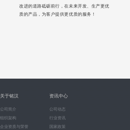
改
进
的
道
路
砥
砺
前
行
，
在
未
来
开
发
、
生
产
更
优
质
的
产
品
，
为
客
户
提
供
更
优
质
的
服
务
！
关于铭汉
资讯中心
公司简介
公司动态
组织架构
行业资讯
企业资质与荣誉
国家政策