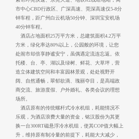
市中心CBD行政区、广深高速、莞深高速仅5-8分
钟车程，距广州白云机场50分钟、深圳宝安机场
40分钟车程。
酒店占地面积25万平方米，总建筑面积4.2万平
方米，绿化率达80%以上，公园般的环境，让您
处闹市却倍享静谧安宁，虽偶遇定流连忘返。依
托楼、台、亭、湖以及绿树、鲜花、大草坪，营
造立体建筑空间和丰富园林景观，处处视野开
阔、自然通畅，翠郁欲滴、瑰丽夺目，是高端政
商交流、旅游度假、户外婚礼、各类会议的理想
场所。
酒店原有的传统螺杆式冷水机组，耗能情况不
乐观，为酒店浪费大量的资金，铭汉股份为其更
换一台300RT磁悬浮冷水机组，使其COP值大幅上
升，维持原有制冷量的前提下，耗能大大减少，